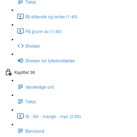
Tekst
Bli stående og tenke (1:45)
På grunn av (1:40)
Øvelser
Øvelser for lytteforståelse
Kapittel 38
Vanskelige ord
Tekst
få - lite - mange - mye (2:00)
Banneord