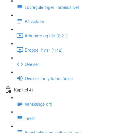
Lovreguleringer i arbeidslivet
Påskekrim
Århundre og tiår (2:21)
Droppe "hvis" (1:42)
Øvelser
Øvelser for lytteforståelse
Kapittel 41
Vanskelige ord
Tekst
Substantiv som slutter på -um