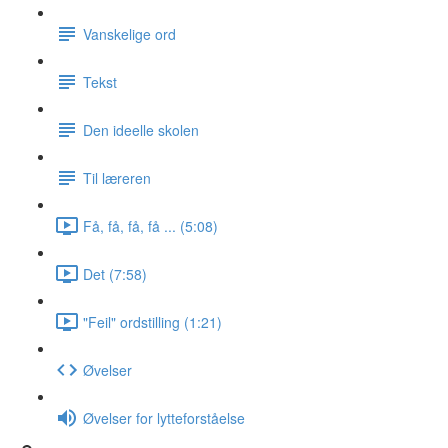
Vanskelige ord
Tekst
Den ideelle skolen
Til læreren
Få, få, få, få ... (5:08)
Det (7:58)
"Feil" ordstilling (1:21)
Øvelser
Øvelser for lytteforståelse