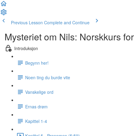
Previous Lesson
Complete and Continue
Mysteriet om Nils: Norskkurs for
Introduksjon
Begynn her!
Noen ting du burde vite
Vanskelige ord
Ernas drøm
Kapittel 1-4
Kapittel 5 - Pronomen (5:59)