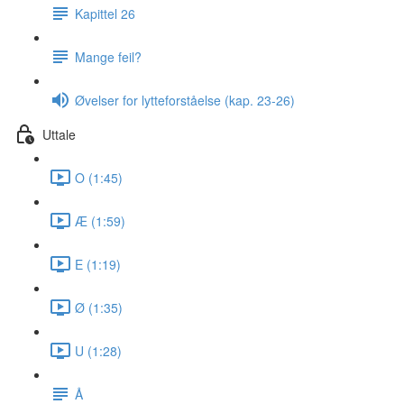
Kapittel 26
Mange feil?
Øvelser for lytteforståelse (kap. 23-26)
Uttale
O (1:45)
Æ (1:59)
E (1:19)
Ø (1:35)
U (1:28)
Å