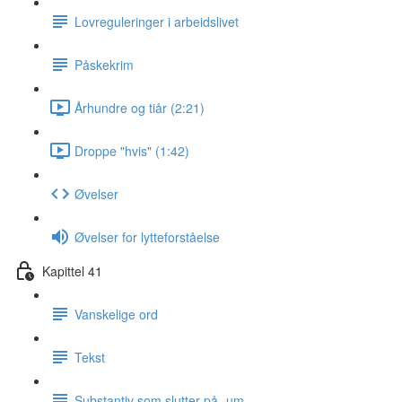
Lovreguleringer i arbeidslivet
Påskekrim
Århundre og tiår (2:21)
Droppe "hvis" (1:42)
Øvelser
Øvelser for lytteforståelse
Kapittel 41
Vanskelige ord
Tekst
Substantiv som slutter på -um