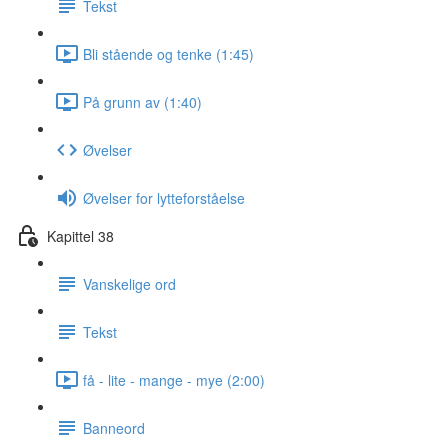
Tekst
Bli stående og tenke (1:45)
På grunn av (1:40)
Øvelser
Øvelser for lytteforståelse
Kapittel 38
Vanskelige ord
Tekst
få - lite - mange - mye (2:00)
Banneord