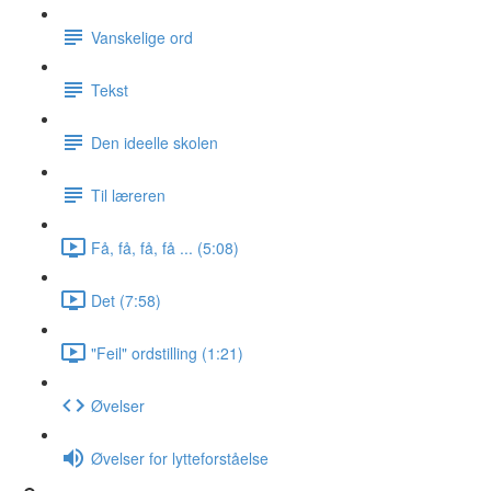
Vanskelige ord
Tekst
Den ideelle skolen
Til læreren
Få, få, få, få ... (5:08)
Det (7:58)
"Feil" ordstilling (1:21)
Øvelser
Øvelser for lytteforståelse