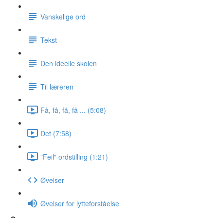
Vanskelige ord
Tekst
Den ideelle skolen
Til læreren
Få, få, få, få ... (5:08)
Det (7:58)
"Feil" ordstilling (1:21)
Øvelser
Øvelser for lytteforståelse