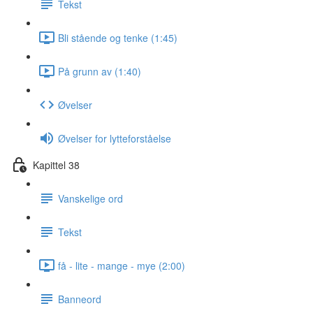
Tekst
Bli stående og tenke (1:45)
På grunn av (1:40)
Øvelser
Øvelser for lytteforståelse
Kapittel 38
Vanskelige ord
Tekst
få - lite - mange - mye (2:00)
Banneord