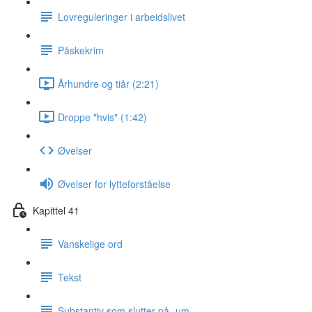
Lovreguleringer i arbeidslivet
Påskekrim
Århundre og tiår (2:21)
Droppe "hvis" (1:42)
Øvelser
Øvelser for lytteforståelse
Kapittel 41
Vanskelige ord
Tekst
Substantiv som slutter på -um