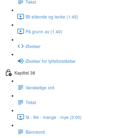
Tekst
Bli stående og tenke (1:45)
På grunn av (1:40)
Øvelser
Øvelser for lytteforståelse
Kapittel 38
Vanskelige ord
Tekst
få - lite - mange - mye (2:00)
Banneord