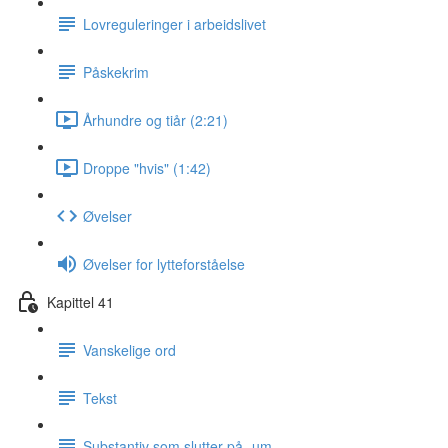
Lovreguleringer i arbeidslivet
Påskekrim
Århundre og tiår (2:21)
Droppe "hvis" (1:42)
Øvelser
Øvelser for lytteforståelse
Kapittel 41
Vanskelige ord
Tekst
Substantiv som slutter på -um