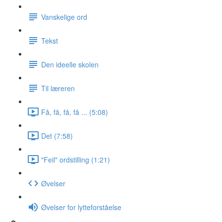
Vanskelige ord
Tekst
Den ideelle skolen
Til læreren
Få, få, få, få ... (5:08)
Det (7:58)
"Feil" ordstilling (1:21)
Øvelser
Øvelser for lytteforståelse