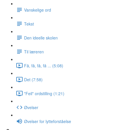
Vanskelige ord
Tekst
Den ideelle skolen
Til læreren
Få, få, få, få ... (5:08)
Det (7:58)
"Feil" ordstilling (1:21)
Øvelser
Øvelser for lytteforståelse