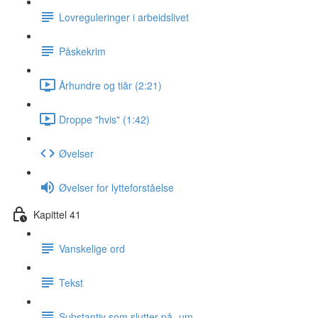
Lovreguleringer i arbeidslivet
Påskekrim
Århundre og tiår (2:21)
Droppe "hvis" (1:42)
Øvelser
Øvelser for lytteforståelse
Kapittel 41
Vanskelige ord
Tekst
Substantiv som slutter på -um