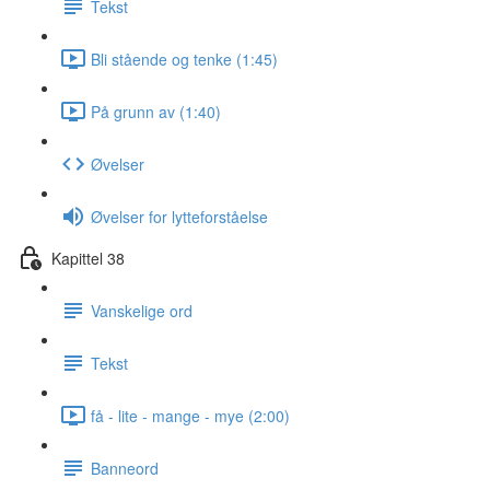
Tekst
Bli stående og tenke (1:45)
På grunn av (1:40)
Øvelser
Øvelser for lytteforståelse
Kapittel 38
Vanskelige ord
Tekst
få - lite - mange - mye (2:00)
Banneord