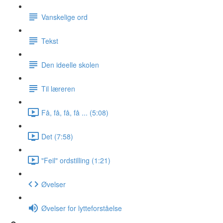
Vanskelige ord
Tekst
Den ideelle skolen
Til læreren
Få, få, få, få ... (5:08)
Det (7:58)
"Feil" ordstilling (1:21)
Øvelser
Øvelser for lytteforståelse