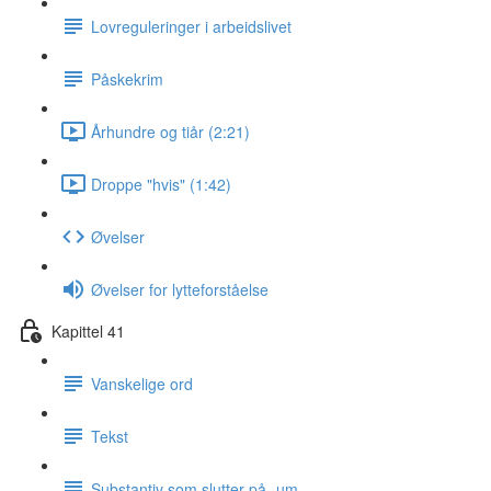
Lovreguleringer i arbeidslivet
Påskekrim
Århundre og tiår (2:21)
Droppe "hvis" (1:42)
Øvelser
Øvelser for lytteforståelse
Kapittel 41
Vanskelige ord
Tekst
Substantiv som slutter på -um