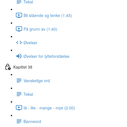
Tekst
Bli stående og tenke (1:45)
På grunn av (1:40)
Øvelser
Øvelser for lytteforståelse
Kapittel 38
Vanskelige ord
Tekst
få - lite - mange - mye (2:00)
Banneord