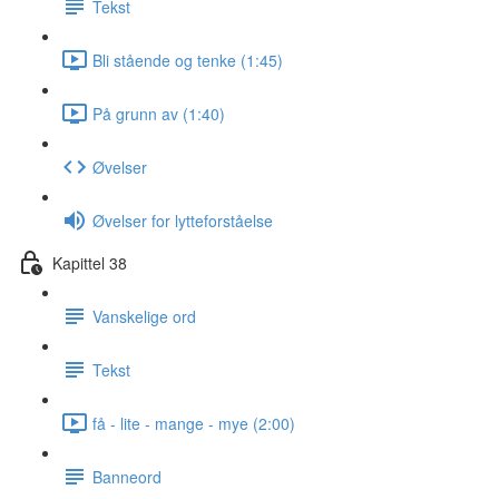
Tekst
Bli stående og tenke (1:45)
På grunn av (1:40)
Øvelser
Øvelser for lytteforståelse
Kapittel 38
Vanskelige ord
Tekst
få - lite - mange - mye (2:00)
Banneord