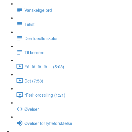
Vanskelige ord
Tekst
Den ideelle skolen
Til læreren
Få, få, få, få ... (5:08)
Det (7:58)
"Feil" ordstilling (1:21)
Øvelser
Øvelser for lytteforståelse