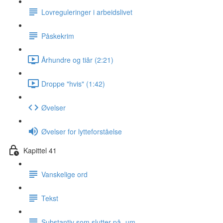
Lovreguleringer i arbeidslivet
Påskekrim
Århundre og tiår (2:21)
Droppe "hvis" (1:42)
Øvelser
Øvelser for lytteforståelse
Kapittel 41
Vanskelige ord
Tekst
Substantiv som slutter på -um