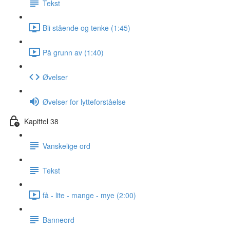
Tekst
Bli stående og tenke (1:45)
På grunn av (1:40)
Øvelser
Øvelser for lytteforståelse
Kapittel 38
Vanskelige ord
Tekst
få - lite - mange - mye (2:00)
Banneord