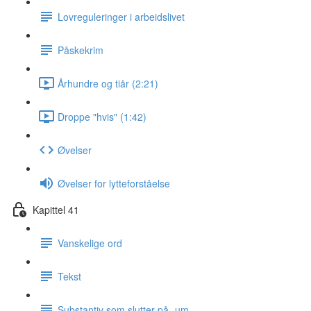
Lovreguleringer i arbeidslivet
Påskekrim
Århundre og tiår (2:21)
Droppe "hvis" (1:42)
Øvelser
Øvelser for lytteforståelse
Kapittel 41
Vanskelige ord
Tekst
Substantiv som slutter på -um