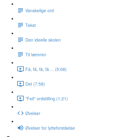
Vanskelige ord
Tekst
Den ideelle skolen
Til læreren
Få, få, få, få ... (5:08)
Det (7:58)
"Feil" ordstilling (1:21)
Øvelser
Øvelser for lytteforståelse