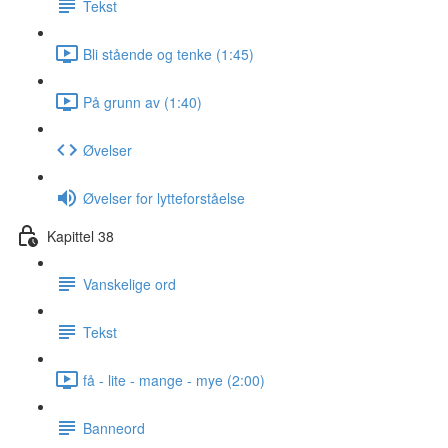
Tekst
Bli stående og tenke (1:45)
På grunn av (1:40)
Øvelser
Øvelser for lytteforståelse
Kapittel 38
Vanskelige ord
Tekst
få - lite - mange - mye (2:00)
Banneord