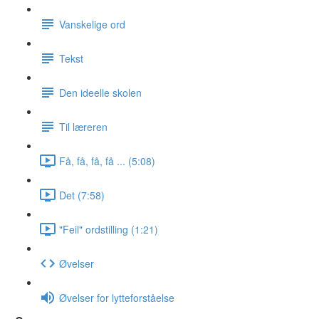
Vanskelige ord
Tekst
Den ideelle skolen
Til læreren
Få, få, få, få ... (5:08)
Det (7:58)
"Feil" ordstilling (1:21)
Øvelser
Øvelser for lytteforståelse