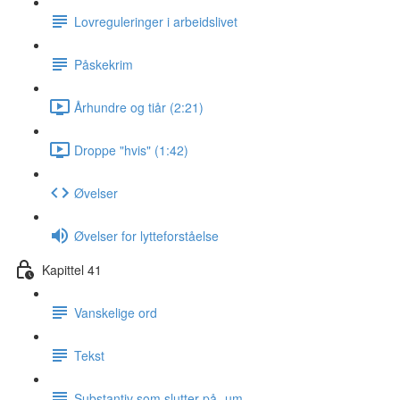
Lovreguleringer i arbeidslivet
Påskekrim
Århundre og tiår (2:21)
Droppe "hvis" (1:42)
Øvelser
Øvelser for lytteforståelse
Kapittel 41
Vanskelige ord
Tekst
Substantiv som slutter på -um