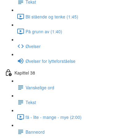
Tekst
Bli stående og tenke (1:45)
På grunn av (1:40)
Øvelser
Øvelser for lytteforståelse
Kapittel 38
Vanskelige ord
Tekst
få - lite - mange - mye (2:00)
Banneord