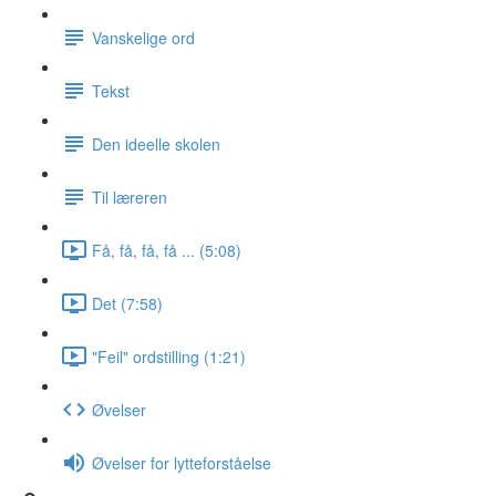
Vanskelige ord
Tekst
Den ideelle skolen
Til læreren
Få, få, få, få ... (5:08)
Det (7:58)
"Feil" ordstilling (1:21)
Øvelser
Øvelser for lytteforståelse