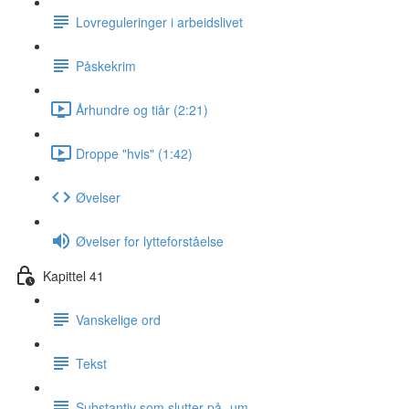
Lovreguleringer i arbeidslivet
Påskekrim
Århundre og tiår (2:21)
Droppe "hvis" (1:42)
Øvelser
Øvelser for lytteforståelse
Kapittel 41
Vanskelige ord
Tekst
Substantiv som slutter på -um