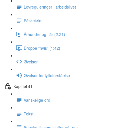
Lovreguleringer i arbeidslivet
Påskekrim
Århundre og tiår (2:21)
Droppe "hvis" (1:42)
Øvelser
Øvelser for lytteforståelse
Kapittel 41
Vanskelige ord
Tekst
Substantiv som slutter på -um