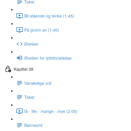
Tekst
Bli stående og tenke (1:45)
På grunn av (1:40)
Øvelser
Øvelser for lytteforståelse
Kapittel 38
Vanskelige ord
Tekst
få - lite - mange - mye (2:00)
Banneord