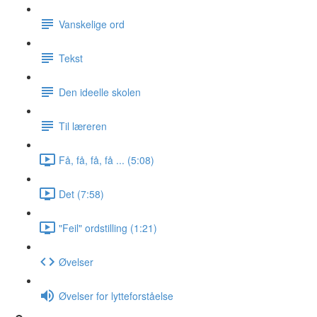
Vanskelige ord
Tekst
Den ideelle skolen
Til læreren
Få, få, få, få ... (5:08)
Det (7:58)
"Feil" ordstilling (1:21)
Øvelser
Øvelser for lytteforståelse